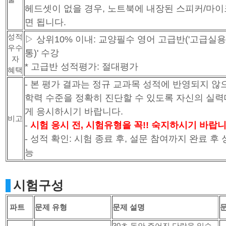
헤드셋이 없을 경우, 노트북에 내장된 스피커/마
면 됩니다.
성적
▷ 상위10% 이내: 교양필수 영어 고급반('고급
우수
통)' 수강
자
* 고급반 성적평가: 절대평가
혜택
- 본 평가 결과는 정규 교과목 성적에 반영되지 않
학력 수준을 정확히 진단할 수 있도록 자신의 실력
게 응시하시기 바랍니다.
비고
-
시험 응시 전, 시험유형을 꼭!! 숙지하시기 바랍니
- 성적 확인: 시험 종료 후, 설문 참여까지 완료 후
능
시험구성
파트
문제 유형
문제 설명
30초 동안 주어진 단락을 읽습