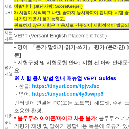
시험
바랍니다. (보낸사람: ScoreKeeper)
URL
3) 시험이 시작되고 나면, 끝까지 응시하여야 합니다. 시험 
나가면 재응시 불가능하고,
완료하지 않은 시험은 미응시로 간주되어 시험성적이 발급되
시험
VEPT (Versant English Placement Test )
과목
- 영어 「듣기·말하기·읽기·쓰기」 평가 (온라인) [8
분]
*
시험구성 및 시험문형 안내: 시험 전 아래 안내
평가
요.
내용
※ 시험 응시방법 안내 매뉴얼 VEPT Guides
- 한글:
https://tinyurl.com/4pjvxfsc
- 영어:
https://tinyurl.com/4y8swpp8
인터넷이 연결된 PC(또는 노트북), 헤드셋, 주위 
조용한 환경,
시험
* 블루투스 이어폰/마이크 사용 불가
: 블루투스 기
준비
기평가 재생 및 말하기 응답내용 녹음에 오류가 있
물