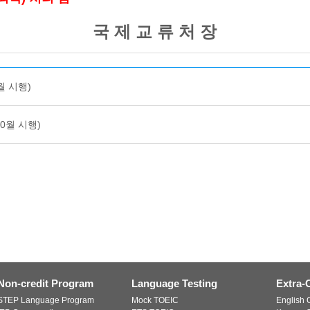
국 제 교 류 처 장
월 시행)
10월 시행)
Non-credit Program
Language Testing
Extra-
STEP Language Program
Mock TOEIC
English C