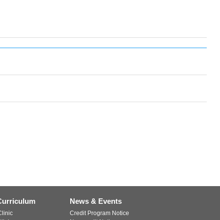
Curriculum
News & Events
linic
Credit Program Notice