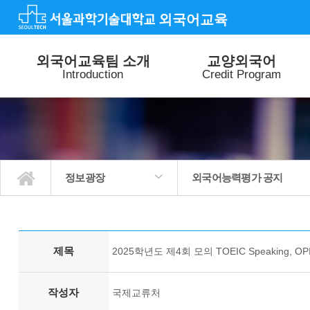
외국어교육
외국어교육팀 소개
교양외국어
Introduction
Credit Program
정보광장
외국어능력평가 공지
외국어교육팀 소개
교양외국어
외국어 특별강좌
외국어 능력평가
특별활동
정보광장
교양외국어수업 공지
외국어특별강좌 공지
외국어능력평가 공지
외국어교육 공지
질문과답변
사진갤러리
제목
2025학년도 제4회 모의 TOEIC Speaking, O
작성자
국제교류처