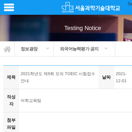
Se
Testing Notice
정보광장
외국어능력평가 공지
2021학년도 제9회 모의 TOEIC 시험접수
2021-
제목
날짜
안내
12-01
작성
어학교육팀
자
첨부
파일