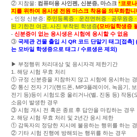
② 지참물:
컴퓨터용 사인펜, 신분증, 마스크
*
코로나
지를 위하여 응시생 전원 마스크 착용을 의무화합니
- 인정 신분증:
주민등록증 · 운전면허증 · 공무원증 
된 기한전 여권, 사진 부착된 학생증
(모바일학생증 
-
신분증이 없는 응시생은 시험에 응시할 수 없음
③
국제관 건물 출입 시 QR 코드 단말기 태그[접촉] 
는 모바일 학생증으로 태그 / 수료생은 제외)
▶ 부정행위 처리대상 및 응시자격 제한기간
1. 해당 시험 무효 처리
① 규정 신분증을 지참하지 않고 시험에 응시하는 
② 통신 전자 기기(핸드폰, MP3플레이어, 녹음기, 
전기 등)등이 시험도중 울리거나(벨, 진동 등) 작동
소음이 발생한 경우
③ 시험 개시 전 혹은 종료 후 답안을 마킹하는 경우
2. 해당 시험 무효 처리 및 2년간 응시 제한
① 감독자의 정당한 지시에 불응하는 행위를 하는 
② 기타 시험 진행에 방해되는 행위를 하는 경우