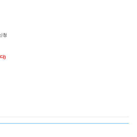
신청
다)