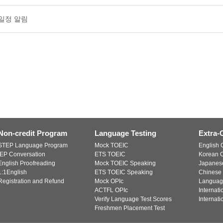
 일정 알림
Non-credit Program
Language Testing
Extra-
STEP Language Program
Mock TOEIC
English C
IEP Conversation
ETS TOEIC
Korean C
English Proofreading
Mock TOEIC Speaking
Japanese
1:1English
ETS TOEIC Speaking
Chinese 
Registration and Refund
Mock OPIc
Languag
ACTFL OPIc
Internat
Verify Language Test Scores
Internat
Freshmen Placement Test