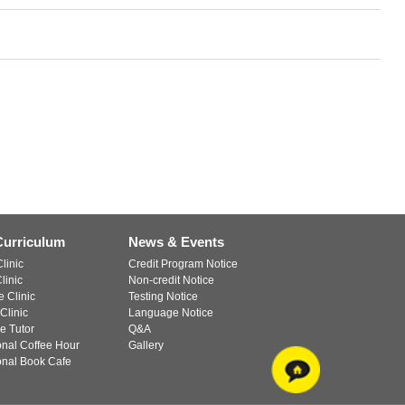
Curriculum
News & Events
linic
Credit Program Notice
linic
Non-credit Notice
 Clinic
Testing Notice
Clinic
Language Notice
e Tutor
Q&A
ional Coffee Hour
Gallery
ional Book Cafe