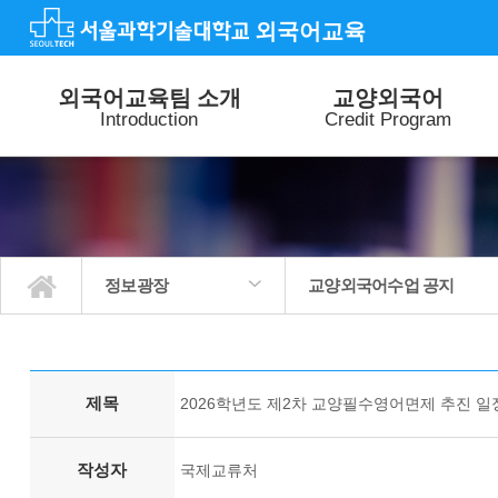
외국어교육
외국어교육팀 소개
교양외국어
Introduction
Credit Program
정보광장
교양외국어수업 공지
외국어교육팀 소개
교양외국어
외국어 특별강좌
외국어 능력평가
특별활동
정보광장
교양외국어수업 공지
외국어특별강좌 공지
외국어능력평가 공지
외국어교육 공지
질문과답변
사진갤러리
제목
2026학년도 제2차 교양필수영어면제 추진 일
작성자
국제교류처