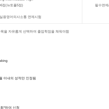
T 96점(뉴토플5점)
필수면제/
 실용영어의사소통 면제시험
교과목을 자유롭게 선택하여 졸업학점을 채워야함
aking
월 이내의 성적만 인정됨
회*하여 신청