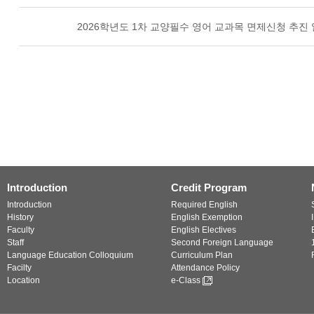
2026학년도 1차 교양필수 영어 교과목 면제신청 추진
Introduction
Credit Program
Introduction
Required English
History
English Exemption
Faculty
English Electives
Staff
Second Foreign Language
Language Education Colloquium
Curriculum Plan
Facilty
Attendance Policy
Location
e-Class