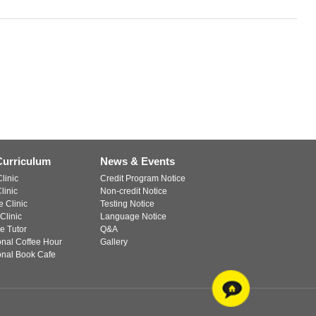
Curriculum
News & Events
linic
Credit Program Notice
linic
Non-credit Notice
 Clinic
Testing Notice
Clinic
Language Notice
e Tutor
Q&A
ional Coffee Hour
Gallery
ional Book Cafe