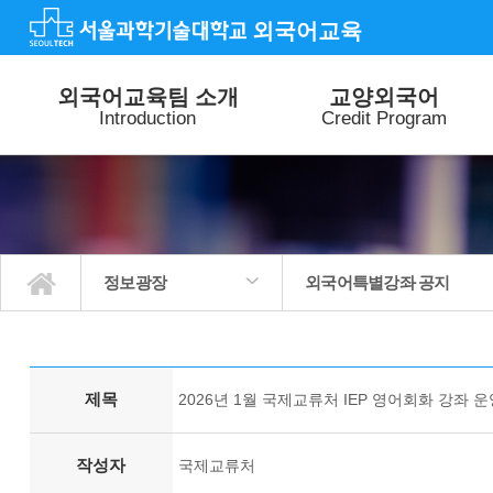
외국어교육
외국어교육팀 소개
교양외국어
Introduction
Credit Program
정보광장
외국어특별강좌 공지
외국어교육팀 소개
교양외국어
외국어 특별강좌
외국어 능력평가
특별활동
정보광장
교양외국어수업 공지
외국어특별강좌 공지
외국어능력평가 공지
외국어교육 공지
질문과답변
사진갤러리
제목
2026년 1월 국제교류처 IEP 영어회화 강좌 
작성자
국제교류처