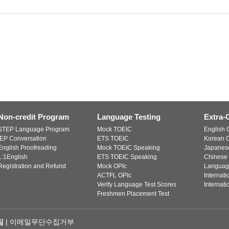
Non-credit Program
Language Testing
Extra-
STEP Language Program
Mock TOEIC
English C
IEP Conversation
ETS TOEIC
Korean C
English Proofreading
Mock TOEIC Speaking
Japanese
1:1English
ETS TOEIC Speaking
Chinese 
Registration and Refund
Mock OPIc
Languag
ACTFL OPIc
Internat
Verify Language Test Scores
Internat
Freshmen Placement Test
침
|
이메일무단수집거부