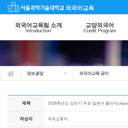
외국어교육
외국어교육팀 소개
교양외국어
Introduction
Credit Program
정보광장
외국어교육 공지
외국어교육팀 소개
교양외국어
외국어 특별강좌
외국어 능력평가
특별활동
정보광장
교양외국어수업 공지
외국어특별강좌 공지
외국어능력평가 공지
외국어교육 공지
질문과답변
사진갤러리
제목
2026학년도 상반기 무료 일본어 클리닉(Japan
작성자
국제교류처