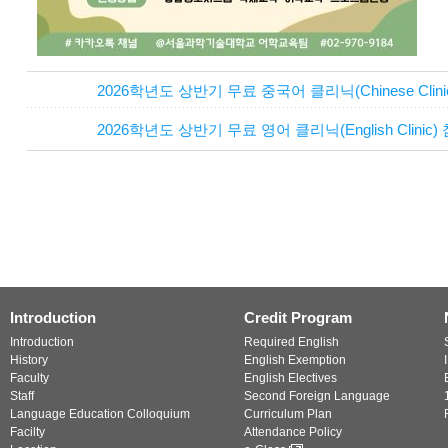
2026학년도 상반기 무료 중국어 클리닉(Chinese Cl
2026학년도 상반기 무료 영어 클리닉(English Clin
Introduction
Credit Program
Introduction
Required English
History
English Exemption
Faculty
English Electives
Staff
Second Foreign Language
Language Education Colloquium
Curriculum Plan
Facilty
Attendance Policy