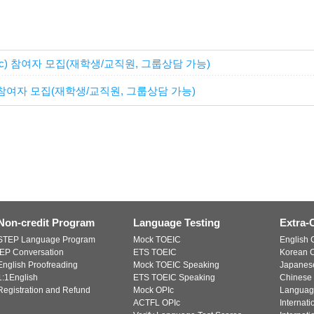
inic) 참여자 모집(재학생/교직원, 그룹상담 가능)
ic) 참여자 모집(재학생/교직원, 그룹상담 가능)
Non-credit Program
Language Testing
Extra-
STEP Language Program
Mock TOEIC
English C
IEP Conversation
ETS TOEIC
Korean C
English Proofreading
Mock TOEIC Speaking
Japanese
1:1English
ETS TOEIC Speaking
Chinese 
Registration and Refund
Mock OPIc
Languag
ACTFL OPIc
Internat