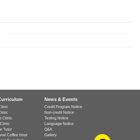
Curriculum
News & Events
linic
Credit Program Notice
linic
Non-credit Notice
 Clinic
Testing Notice
Clinic
Language Notice
e Tutor
Q&A
ional Coffee Hour
Gallery