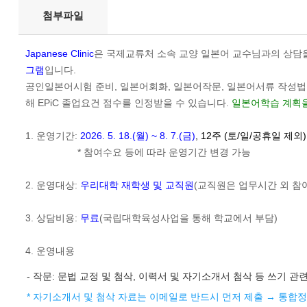
첨부파일
Japanese Clinic
은 국제교류처
소속 교양 일본어 교수님
과의 상담
그램
입니다.
공인일본어시험 준비, 일본어회화, 일본어작문, 일본어서류 작성법, 모
해 EPiC 졸업요건 점수를 인정받을 수 있습니다.
일본어학습 계획을
1. 운영기간:
2026. 5. 18.(월) ~ 8. 7.(금)
, 12주 (토/일/공휴일 제외
* 참여수요 등에 따라 운영기간 변경 가능
2. 운영대상:
우리대학 재학생 및 교직원
(교직원은 업무시간 외 참여
3. 상담비용:
무료
(국립대학육성사업을 통해 학교에서 부담)
4. 운영내용
- 작문: 문법 교정 및 첨삭, 이력서 및 자기소개서 첨삭 등 쓰기 
* 자기소개서 및 첨삭 자료는 이메일로 반드시 먼저 제출 → 통합