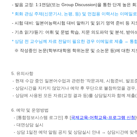
- 발음 교정: 1:1면담(또는 Group Discussion)을 통한 단계 
* 회화 관심 주제(신문기사, 논평, 등) 및 먼접용 이력서는 이메일
- 시험 대비: 일본어능력시험 대비 말하기 및 읽기 영역 준비 등 지
- 기초 읽기/듣기: 어휘 및 문법 학습, 지문 의도파악 및 분석, 받
* 상담 전 교수님께 자료 전달이 필요한 경우 이메일로 제출
→ 통
※ 작성중인 논문(학부/대학원 학위논문 및 소논문 등)에 대한 
5. 유의사항
- 현재 수강 중인 일본어수업과 관련한 '작문과제, 시험준비, 발표준비
- 상담시간을 지키지 않았거나 예약 후 무단으로 불참하였을 경우,
- 상담에 사용된 모든 자료(교정 결과 등)를 상담일지와 함께 제출
6. 예약 및 운영방법
- [통합정보시스템 로그인] 후 [
국제교육-어학교육-프로그램 신청
- 대면상담 실시
- 상담 1일전 예약 알림 공지 및 상담실시 안내 → 상담시간에 맞추