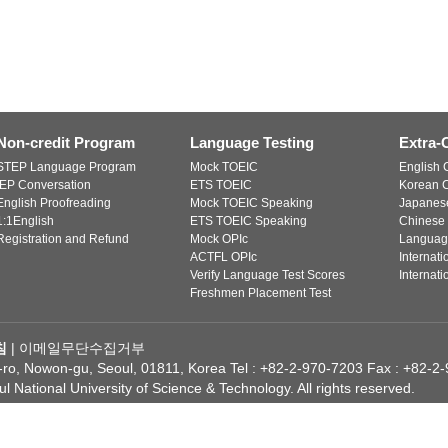
Non-credit Program
Language Testing
Extra-
STEP Language Program
Mock TOEIC
English C
IEP Conversation
ETS TOEIC
Korean C
English Proofreading
Mock TOEIC Speaking
Japanese
1:1English
ETS TOEIC Speaking
Chinese 
Registration and Refund
Mock OPIc
Languag
ACTFL OPIc
Internat
Verify Language Test Scores
Internat
Freshmen Placement Test
침
|
이메일무단수집거부
o, Nowon-gu, Seoul, 01811, Korea Tel : +82-2-970-7203 Fax : +82-2
l National University of Science & Technology. All rights reserved.