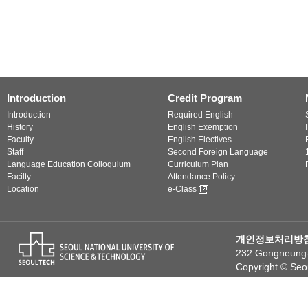
Introduction
Credit Program
Introduction
Required English
History
English Exemption
Faculty
English Electives
Staff
Second Foreign Language
Language Education Colloquium
Curriculum Plan
Facilty
Attendance Policy
Location
e-Class
개인정보처리방
232 Gongneung-r
Copyright © Seou