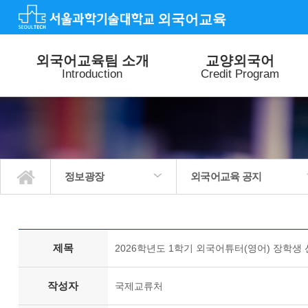
외국어교육
외국어교육팀 소개
교양외국어
Introduction
Credit Program
정보광장
외국어교육 공지
외국어교육팀 소개
교양외국어
외국어 특별강좌
외국어 능력평가
특별활동
정보광장
교양외국어수업 공지
외국어특별강좌 공지
외국어능력평가 공지
외국어교육 공지
질문과답변
사진갤러리
제목
2026학년도 1학기 외국어튜터(영어) 장학생 
작성자
국제교류처