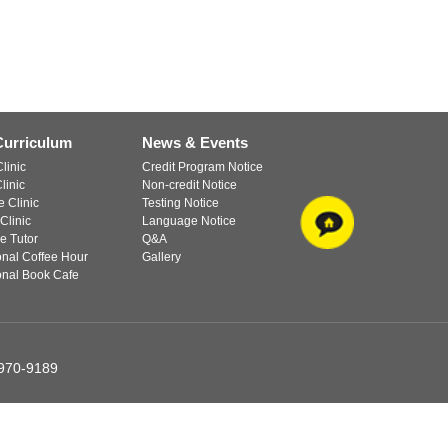
Curriculum
News & Events
linic
Credit Program Notice
linic
Non-credit Notice
 Clinic
Testing Notice
Clinic
Language Notice
e Tutor
Q&A
ional Coffee Hour
Gallery
ional Book Cafe
-970-9189